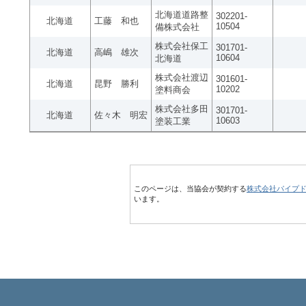
北海道道路整
302201-
北海道
工藤 和也
10504
備株式会社
株式会社保工
301701-
北海道
高嶋 雄次
10604
北海道
株式会社渡辺
301601-
北海道
昆野 勝利
10202
塗料商会
株式会社多田
301701-
北海道
佐々木 明宏
10603
塗装工業
このページは、当協会が契約する
株式会社パイプ
います。