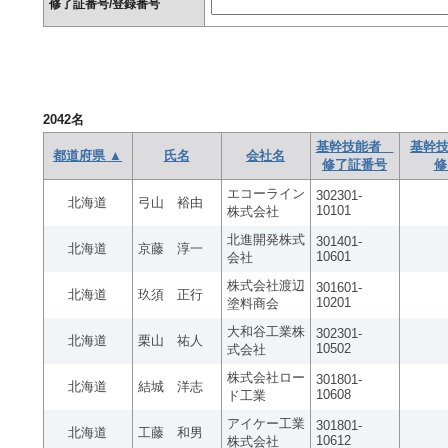
修了証番号/登録番号
2042
名
基幹技能者
基幹技
都道府県 ▲
氏名
会社名
修了証番号
修
エコーライン
302301-
北海道
弓山 裕由
10101
株式会社
北進開発株式
301401-
北海道
京藤 淳一
10601
会社
株式会社渡辺
301601-
北海道
玖須 正行
10201
塗料商会
大和谷工業株
302301-
北海道
栗山 祐人
10502
式会社
株式会社ロー
301801-
北海道
結城 洋志
10608
ド工業
アイケー工業
301801-
北海道
工藤 和男
10612
株式会社