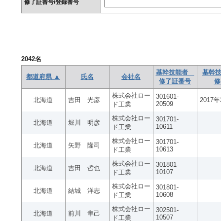
修了証番号/登録番号
2042
名
基幹技能者
基幹技
都道府県 ▲
氏名
会社名
修了証番号
修
株式会社ロー
301601-
北海道
吉田 光彦
2017
20509
ド工業
株式会社ロー
301701-
北海道
堀川 明彦
10611
ド工業
株式会社ロー
301701-
北海道
矢野 隆司
10613
ド工業
株式会社ロー
301801-
北海道
吉田 哲也
10107
ド工業
株式会社ロー
301801-
北海道
結城 洋志
10608
ド工業
株式会社ロー
302501-
北海道
前川 隼己
10507
ド工業