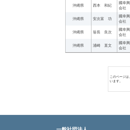
國幸興
沖縄県
西本 和紀
会社
國幸興
沖縄県
安次富 功
会社
國幸興
沖縄県
翁長 良次
会社
國幸興
沖縄県
浦崎 直文
会社
このページは
います。
一般社団法人