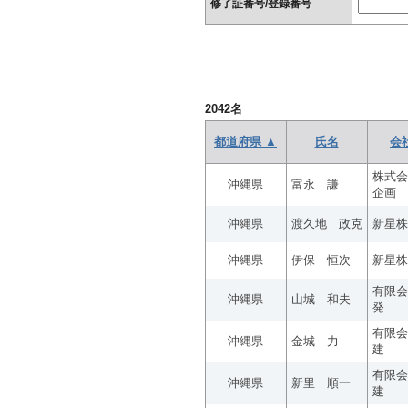
修了証番号/登録番号
2042
名
都道府県 ▲
氏名
会
株式会
沖縄県
富永 謙
企画
沖縄県
渡久地 政克
新星株
沖縄県
伊保 恒次
新星株
有限会
沖縄県
山城 和夫
発
有限会
沖縄県
金城 力
建
有限会
沖縄県
新里 順一
建