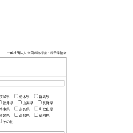
一般社団法人 全国道路標識・標示業協会
茨城県
栃木県
群馬県
福井県
山梨県
長野県
兵庫県
奈良県
和歌山県
愛媛県
高知県
福岡県
その他