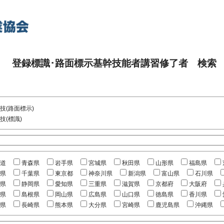
登録標識･路面標示基幹技能者講習修了者 検索
技(路面標示)
技(標識)
道
青森県
岩手県
宮城県
秋田県
山形県
福島県
県
千葉県
東京都
神奈川県
新潟県
富山県
石川県
県
静岡県
愛知県
三重県
滋賀県
京都府
大阪府
県
島根県
岡山県
広島県
山口県
徳島県
香川県
県
長崎県
熊本県
大分県
宮崎県
鹿児島県
沖縄県