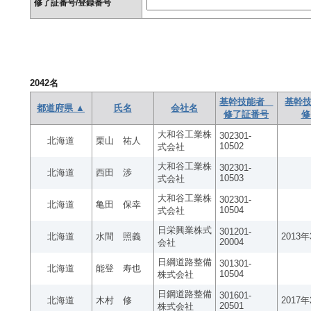
修了証番号/登録番号
2042
名
基幹技能者
基幹技
都道府県 ▲
氏名
会社名
修了証番号
修
大和谷工業株
302301-
北海道
栗山 祐人
10502
式会社
大和谷工業株
302301-
北海道
西田 渉
10503
式会社
大和谷工業株
302301-
北海道
亀田 保幸
10504
式会社
日栄興業株式
301201-
北海道
水間 照義
2013
20004
会社
日綱道路整備
301301-
北海道
能登 寿也
10504
株式会社
日鋼道路整備
301601-
北海道
木村 修
2017
20501
株式会社