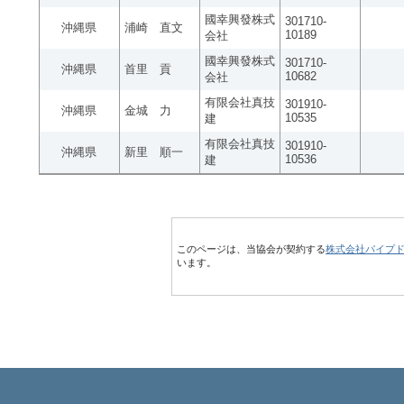
國幸興發株式
301710-
沖縄県
浦崎 直文
10189
会社
國幸興發株式
301710-
沖縄県
首里 貢
10682
会社
有限会社真技
301910-
沖縄県
金城 力
10535
建
有限会社真技
301910-
沖縄県
新里 順一
10536
建
このページは、当協会が契約する
株式会社パイプ
います。