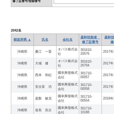
修了証番号/登録番号
2042
名
基幹技能者
基幹技
都道府県 ▲
氏名
会社名
修了証番号
修
オパス株式会
301610-
沖縄県
桑江 一晋
2017
20576
社
オパス株式会
301610-
沖縄県
大城 健
2017
20704
社
國幸興發株式
301710-
沖縄県
西本 和紀
2017
00057
会社
國幸興發株式
301710-
沖縄県
安次富 功
2017
00058
会社
國幸興發株式
301710-
沖縄県
嘉数 敏克
2018
00554
会社
國幸興發株式
301710-
沖縄県
翁長 良次
10188
会社