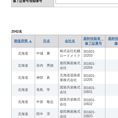
修了証番号/登録番号
2042
名
基幹技能者
基幹技
都道府県 ▲
氏名
会社名
修了証番号
修
株式会社札幌
301601-
北海道
中城 勝
10203
ロードメイク
柴田興産株式
301601-
北海道
谷内 秀徳
10204
会社
北海道道路産
301601-
北海道
神部 眞
10205
業株式会社
国策共栄株式
301601-
北海道
長島 学
10601
会社
国策共栄株式
301601-
北海道
中原 敬志
10602
会社
柴田興産株式
301601-
北海道
田中 淳
10603
会社