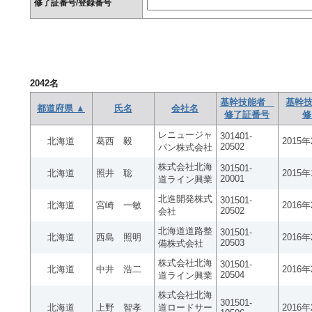
修了証番号/登録番号
2042
名
基幹技能者
基幹技
都道府県 ▲
氏名
会社名
修了証番号
修
レニュージャ
301401-
北海道
葛西 毅
2015
20502
パン株式会社
株式会社北海
301501-
北海道
照井 聡
2015
20001
道ライン興業
北進開発株式
301501-
北海道
宮崎 一敏
2016
20502
会社
北海道道路整
301501-
北海道
西島 照明
2016
20503
備株式会社
株式会社北海
301501-
北海道
中井 浩二
2016
20504
道ライン興業
株式会社北海
301501-
北海道
上野 智孝
道ロードサー
2016