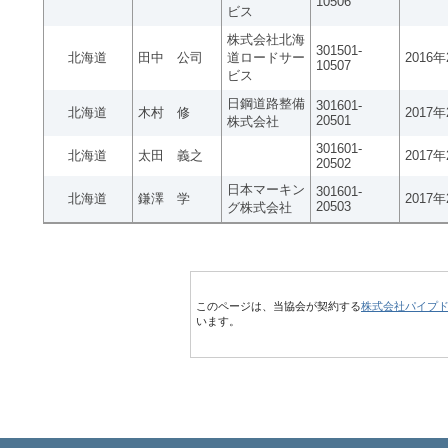
10506
ビス
株式会社北海
301501-
北海道
田中 公司
道ロードサー
2016
10507
ビス
日鋼道路整備
301601-
北海道
木村 修
2017
20501
株式会社
301601-
北海道
太田 義之
2017
20502
日本マーキン
301601-
北海道
鎌澤 学
2017
20503
グ株式会社
このページは、当協会が契約する
株式会社パイプ
います。