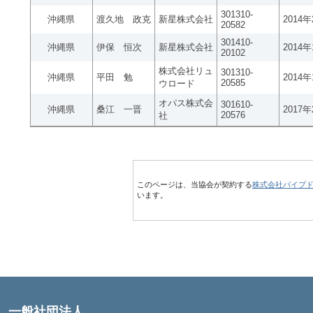
301310-
沖縄県
渡久地 政克
新星株式会社
2014
20582
301410-
沖縄県
伊保 恒次
新星株式会社
2014
20102
株式会社リュ
301310-
沖縄県
平田 勉
2014
20585
ウロード
オパス株式会
301610-
沖縄県
桑江 一晋
2017
20576
社
このページは、当協会が契約する
株式会社パイプ
います。
一般社団法人