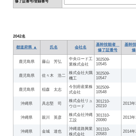
修了証番号/登録番号
2042
名
基幹技能者
基幹技
都道府県 ▲
氏名
会社名
修了証番号
修
中央ロード工
302509-
鹿児島県
藤山 芳弘
10545
業株式会社
株式会社大隅
302509-
鹿児島県
佐々木 浩二
10547
機工
今別府産業株
302509-
鹿児島県
稲森 太志
10548
式会社
株式会社リュ
301210-
沖縄県
具志堅 司
2013
20210
ウロード
株式会社沖縄
301310-
沖縄県
親川 英彦
2013
20080
工設
沖縄道路興業
301310-
沖縄県
金城 達也
2014
20583
株式会社