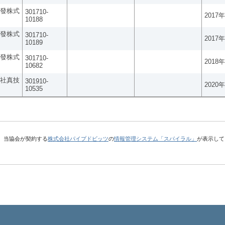
發株式
301710-
2017
10188
發株式
301710-
2017
10189
發株式
301710-
2018
10682
社真技
301910-
2020
10535
、当協会が契約する
株式会社パイプドビッツ
の
情報管理システム「スパイラル」
が表示して