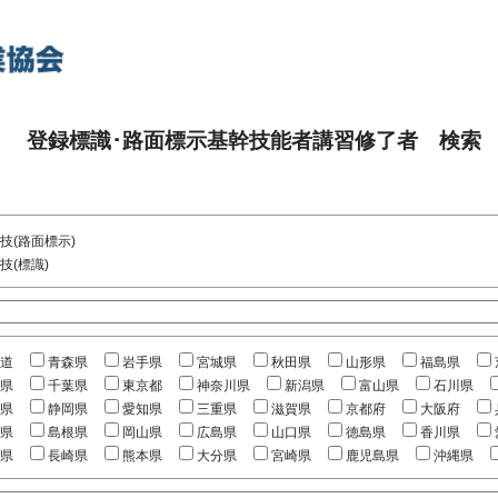
登録標識･路面標示基幹技能者講習修了者 検索
技(路面標示)
技(標識)
道
青森県
岩手県
宮城県
秋田県
山形県
福島県
県
千葉県
東京都
神奈川県
新潟県
富山県
石川県
県
静岡県
愛知県
三重県
滋賀県
京都府
大阪府
県
島根県
岡山県
広島県
山口県
徳島県
香川県
県
長崎県
熊本県
大分県
宮崎県
鹿児島県
沖縄県