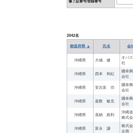
修了証番号/登録番号
2042
名
都道府県 ▲
氏名
会
オパス
沖縄県
大城 健
社
國幸興
沖縄県
西本 和紀
会社
國幸興
沖縄県
安次富 功
会社
國幸興
沖縄県
嘉数 敏克
会社
沖縄道
沖縄県
喜納 政利
株式会
株式会
沖縄県
富永 謙
企画