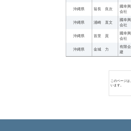
國幸興
沖縄県
翁長 良次
会社
國幸興
沖縄県
浦崎 直文
会社
國幸興
沖縄県
首里 貢
会社
有限会
沖縄県
金城 力
建
このページは
います。