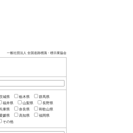
一般社団法人 全国道路標識・標示業協会
茨城県
栃木県
群馬県
福井県
山梨県
長野県
兵庫県
奈良県
和歌山県
愛媛県
高知県
福岡県
その他