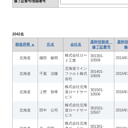
修了証番号/登録番号
2042
名
基幹技能者
基幹技
都道府県 ▲
氏名
会社名
修了証番号
修
株式会社ロー
301301-
北海道
鎌田 敏明
2014
10509
ド工業
北海道ライン
301401-
北海道
千葉 法隆
ファルト株式
2015
10605
会社
株式会社北海
301501-
北海道
上野 智孝
道ロードサー
2016
10506
ビス
株式会社北海
301501-
北海道
田中 公司
道ロードサー
2016
10507
ビス
株式会社北海
301301-