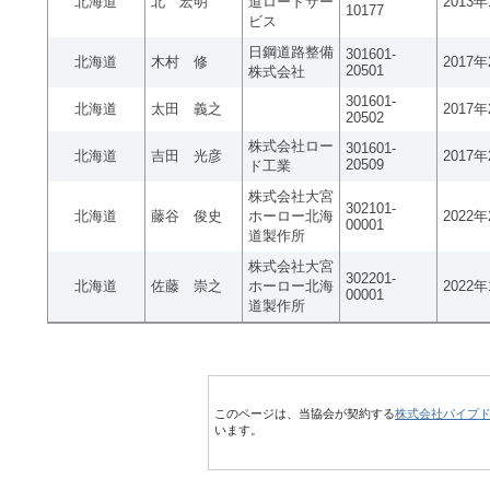
北海道
北 宏明
道ロードサー
2013
10177
ビス
日鋼道路整備
301601-
北海道
木村 修
2017
20501
株式会社
301601-
北海道
太田 義之
2017
20502
株式会社ロー
301601-
北海道
吉田 光彦
2017
20509
ド工業
株式会社大宮
302101-
北海道
藤谷 俊史
ホーロー北海
2022
00001
道製作所
株式会社大宮
302201-
北海道
佐藤 崇之
ホーロー北海
2022
00001
道製作所
このページは、当協会が契約する
株式会社パイプ
います。