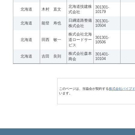
北海道技建株
301301-
北海道
木村 直文
10179
式会社
日綱道路整備
301301-
北海道
能登 寿也
10504
株式会社
株式会社北海
301301-
北海道
田西 敏一
道ロードサー
10506
ビス
株式会社森本
301401-
北海道
吉田 良則
10104
商会
このページは、当協会が契約する
株式会社パイプ
います。