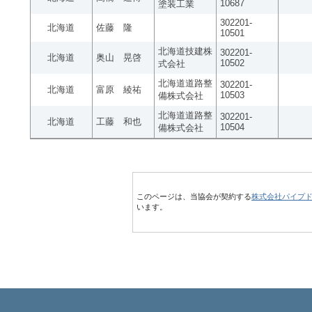
10687
塗装工業
302201-
北海道
佐藤 隆
10501
北海道技建株
302201-
北海道
奥山 晃啓
10502
式会社
北海道道路整
302201-
北海道
富原 綾祐
10503
備株式会社
北海道道路整
302201-
北海道
工藤 和也
10504
備株式会社
このページは、当協会が契約する
株式会社パイプ
います。