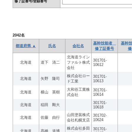
修了証番号/登録番号
2042
名
基幹技能者
基幹技
都道府県 ▲
氏名
会社名
修了証番号
修
北海道ライン
301701-
北海道
道下 清二
ファルト株式
10612
会社
株式会社ロー
301701-
北海道
矢野 隆司
10613
ド工業
大和谷工業株
301701-
北海道
横山 英樹
10614
式会社
301701-
北海道
稲田 剛大
10618
山田塗装株式
301702-
北海道
佐藤 由行
10624
会社札幌支店
株式会社多田
301701-
北海道
髙橋 道博