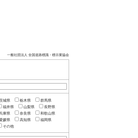
一般社団法人 全国道路標識・標示業協会
茨城県
栃木県
群馬県
福井県
山梨県
長野県
兵庫県
奈良県
和歌山県
愛媛県
高知県
福岡県
その他