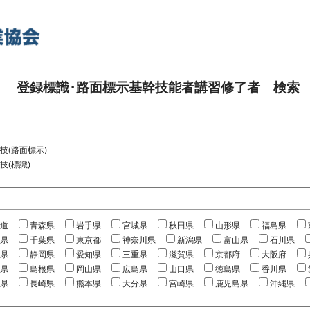
登録標識･路面標示基幹技能者講習修了者 検索
技(路面標示)
技(標識)
道
青森県
岩手県
宮城県
秋田県
山形県
福島県
県
千葉県
東京都
神奈川県
新潟県
富山県
石川県
県
静岡県
愛知県
三重県
滋賀県
京都府
大阪府
県
島根県
岡山県
広島県
山口県
徳島県
香川県
県
長崎県
熊本県
大分県
宮崎県
鹿児島県
沖縄県