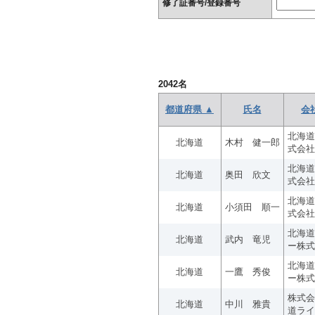
修了証番号/登録番号
2042
名
都道府県 ▲
氏名
会
北海道
北海道
木村 健一郎
式会社
北海道
北海道
奥田 欣文
式会社
北海道
北海道
小須田 順一
式会社
北海道
北海道
武内 竜児
ー株式
北海道
北海道
一鷹 秀俊
ー株式
株式会
北海道
中川 雅貴
道ライ