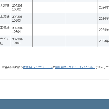
工業株
302301-
2024
10502
工業株
302301-
2024
10503
工業株
302301-
2024
10504
ライン
302301-
2023
10101
社
、当協会が契約する
株式会社パイプドビッツ
の
情報管理システム「スパイラル」
が表示して