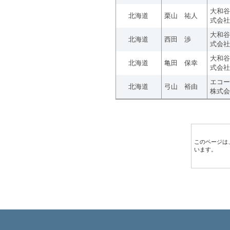
大和谷
北海道
栗山 祐人
式会社
大和谷
北海道
西田 渉
式会社
大和谷
北海道
亀田 保幸
式会社
エコー
北海道
弓山 裕由
株式会
このページは
います。