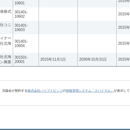
2015
10601
発株式
301401-
2015
10602
社コニ
301401-
2015
10603
イナー
301401-
社北海
2015
10604
社北海
301501-
2015年11月1日
2030年10月31日
2015
20001
ン興業
、当協会が契約する
株式会社パイプドビッツ
の
情報管理システム「スパイラル」
が表示して