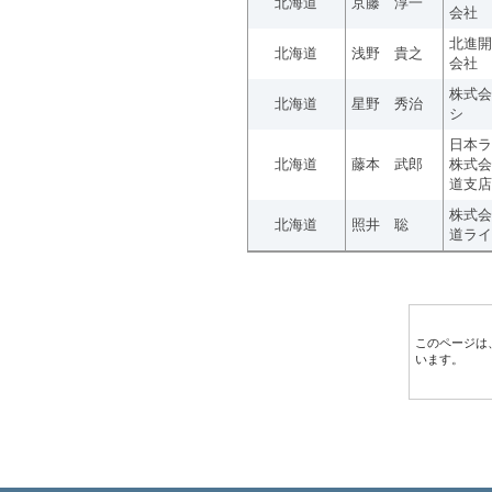
北海道
京藤 淳一
会社
北進開
北海道
浅野 貴之
会社
株式会
北海道
星野 秀治
シ
日本ラ
北海道
藤本 武郎
株式会
道支店
株式会
北海道
照井 聡
道ライ
このページは
います。