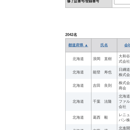
修了証番号/登録番号
2042
名
都道府県 ▲
氏名
会
大和谷
北海道
浪岡 直樹
式会社
日綱道
北海道
能登 寿也
株式会
株式会
北海道
吉田 良則
商会
北海道
北海道
千葉 法隆
ファル
会社
レニュ
北海道
葛西 毅
パン株
北進開