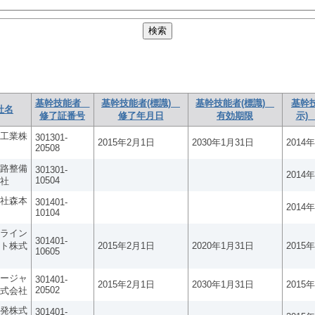
基幹技能者
基幹技能者(標識)
基幹技能者(標識)
基幹
社名
修了証番号
修了年月日
有効期限
示)
工業株
301301-
2015年2月1日
2030年1月31日
2014
20508
路整備
301301-
2014
10504
社
社森本
301401-
2014
10104
ライン
301401-
ト株式
2015年2月1日
2020年1月31日
2015
10605
ージャ
301401-
2015年2月1日
2030年1月31日
2015
20502
式会社
発株式
301401-