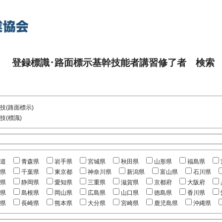
登録標識･路面標示基幹技能者講習修了者 検索
技(路面標示)
技(標識)
道
青森県
岩手県
宮城県
秋田県
山形県
福島県
県
千葉県
東京都
神奈川県
新潟県
富山県
石川県
県
静岡県
愛知県
三重県
滋賀県
京都府
大阪府
県
島根県
岡山県
広島県
山口県
徳島県
香川県
県
長崎県
熊本県
大分県
宮崎県
鹿児島県
沖縄県