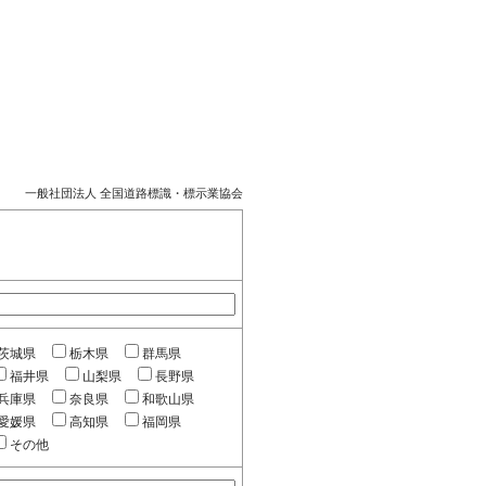
一般社団法人 全国道路標識・標示業協会
茨城県
栃木県
群馬県
福井県
山梨県
長野県
兵庫県
奈良県
和歌山県
愛媛県
高知県
福岡県
その他