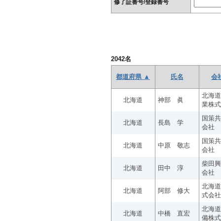
修了証番号/登録番号
2042
名
都道府県 ▲
氏名
会
北海道
北海道
神部 眞
業株式
国策共
北海道
長島 学
会社
国策共
北海道
中原 敬志
会社
柴田興
北海道
田中 淳
会社
北海道
北海道
阿部 修大
式会社
北海道
北海道
中橋 直宏
備株式