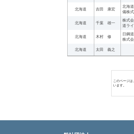
北海道
北海道
吉田 康宏
備株式
株式会
北海道
千葉 雄一
道ライ
日鋼道
北海道
木村 修
株式会
北海道
太田 義之
このページは
います。