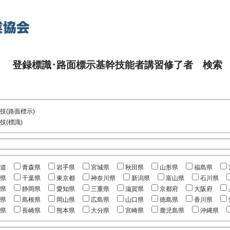
登録標識･路面標示基幹技能者講習修了者 検索
技(路面標示)
技(標識)
道
青森県
岩手県
宮城県
秋田県
山形県
福島県
県
千葉県
東京都
神奈川県
新潟県
富山県
石川県
県
静岡県
愛知県
三重県
滋賀県
京都府
大阪府
県
島根県
岡山県
広島県
山口県
徳島県
香川県
県
長崎県
熊本県
大分県
宮崎県
鹿児島県
沖縄県