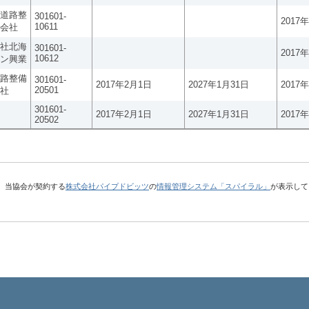
道路整
301601-
2017
10611
会社
社北海
301601-
2017
10612
ン興業
路整備
301601-
2017年2月1日
2027年1月31日
2017
20501
社
301601-
2017年2月1日
2027年1月31日
2017
20502
、当協会が契約する
株式会社パイプドビッツ
の
情報管理システム「スパイラル」
が表示して