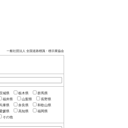
一般社団法人 全国道路標識・標示業協会
茨城県
栃木県
群馬県
福井県
山梨県
長野県
兵庫県
奈良県
和歌山県
愛媛県
高知県
福岡県
その他