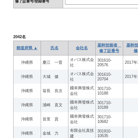
修了証番号/登録番号
2042
名
基幹技能者
基幹技
都道府県 ▲
氏名
会社名
修了証番号
修
オパス株式会
301610-
沖縄県
桑江 一晋
2017
20576
社
オパス株式会
301610-
沖縄県
大城 健
2017
20704
社
國幸興發株式
301710-
沖縄県
翁長 良次
10188
会社
國幸興發株式
301710-
沖縄県
浦崎 直文
10189
会社
國幸興發株式
301710-
沖縄県
首里 貢
10682
会社
有限会社真技
301910-
沖縄県
金城 力
10535
建