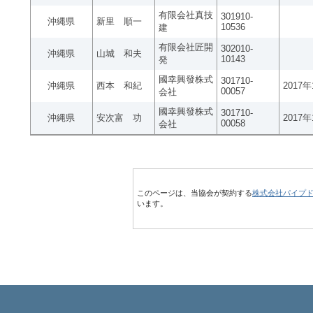
有限会社真技
301910-
沖縄県
新里 順一
10536
建
有限会社匠開
302010-
沖縄県
山城 和夫
10143
発
國幸興發株式
301710-
沖縄県
西本 和紀
2017
00057
会社
國幸興發株式
301710-
沖縄県
安次富 功
2017
00058
会社
このページは、当協会が契約する
株式会社パイプ
います。