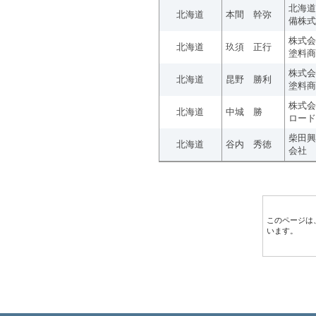
北海道
北海道
本間 幹弥
備株式
株式会
北海道
玖須 正行
塗料商
株式会
北海道
昆野 勝利
塗料商
株式会
北海道
中城 勝
ロード
柴田興
北海道
谷内 秀徳
会社
このページは
います。