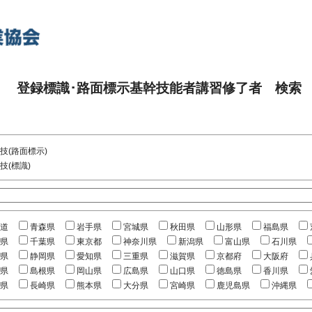
登録標識･路面標示基幹技能者講習修了者 検索
技(路面標示)
技(標識)
道
青森県
岩手県
宮城県
秋田県
山形県
福島県
県
千葉県
東京都
神奈川県
新潟県
富山県
石川県
県
静岡県
愛知県
三重県
滋賀県
京都府
大阪府
県
島根県
岡山県
広島県
山口県
徳島県
香川県
県
長崎県
熊本県
大分県
宮崎県
鹿児島県
沖縄県