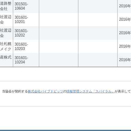
道路整
301501-
2016
10604
会社
社渡辺
301601-
2016
10201
会
社渡辺
301601-
2016
10202
会
社札幌
301601-
2016
10203
メイク
産株式
301601-
2016
10204
、当協会が契約する
株式会社パイプドビッツ
の
情報管理システム「スパイラル」
が表示して