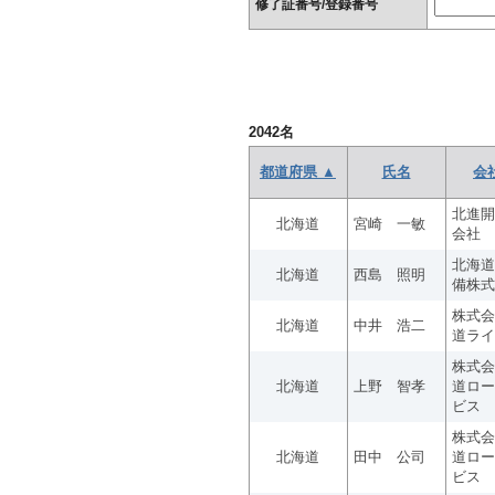
修了証番号/登録番号
2042
名
都道府県 ▲
氏名
会
北進開
北海道
宮崎 一敏
会社
北海道
北海道
西島 照明
備株式
株式会
北海道
中井 浩二
道ライ
株式会
北海道
上野 智孝
道ロー
ビス
株式会
北海道
田中 公司
道ロー
ビス