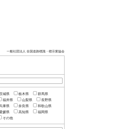
一般社団法人 全国道路標識・標示業協会
茨城県
栃木県
群馬県
福井県
山梨県
長野県
兵庫県
奈良県
和歌山県
愛媛県
高知県
福岡県
その他