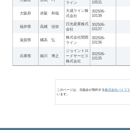
10531
ライン
大成ライン株
302506-
大阪府
赤阪 和哉
10138
式会社
日光産業株式
302506-
福井県
高縄 信弥
10137
会社
株式会社関西
302506-
滋賀県
橘高 弘
10136
ライン
ジョイントロ
302506-
兵庫県
鵜川 博之
ードサービス
10135
株式会社
このページは、当協会が契約する
株式会社パイプ
います。