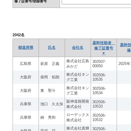
修了証番号/登録番号
2042
名
基幹技能者
基幹技
都道府県
氏名
会社名
修了証番号
修
▼
株式会社広島
302507-
広島県
萩原 正義
2025
00050
みかど
株式会社キン
302506-
大阪府
柴岡 拓朗
10535
グ工業
株式会社キン
302506-
大阪府
東 聖斗
10534
グ工業
阪神道路開発
302506-
兵庫県
池口 久太加
10533
株式会社
ローデックス
302506-
兵庫県
納 秀和
10532
株式会社
株式会社真輝
302506-
大阪府
宮武 巧