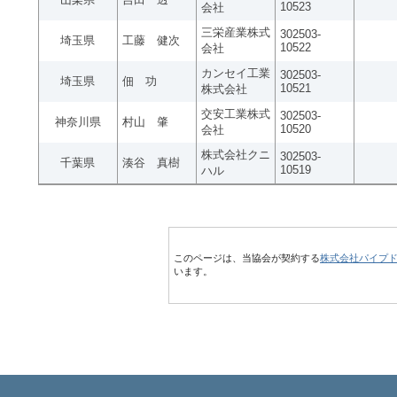
10523
会社
三栄産業株式
302503-
埼玉県
工藤 健次
10522
会社
カンセイ工業
302503-
埼玉県
佃 功
10521
株式会社
交安工業株式
302503-
神奈川県
村山 肇
10520
会社
株式会社クニ
302503-
千葉県
湊谷 真樹
10519
ハル
このページは、当協会が契約する
株式会社パイプ
います。