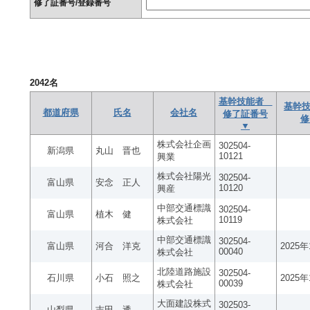
修了証番号/登録番号
2042
名
基幹技能者
基幹技
都道府県
氏名
会社名
修了証番号
修
▼
株式会社企画
302504-
新潟県
丸山 晋也
10121
興業
株式会社陽光
302504-
富山県
安念 正人
10120
興産
中部交通標識
302504-
富山県
植木 健
10119
株式会社
中部交通標識
302504-
富山県
河合 洋克
2025
00040
株式会社
北陸道路施設
302504-
石川県
小石 照之
2025
00039
株式会社
大面建設株式
302503-
山梨県
吉田 透