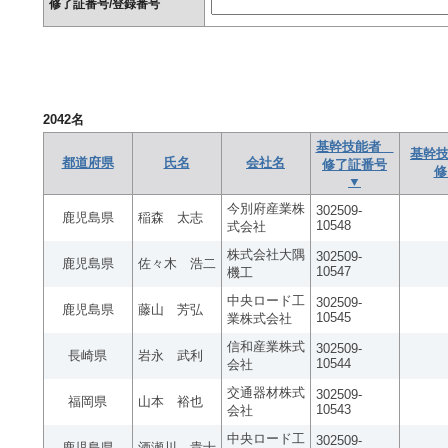
修了証番号/登録番号
2042
名
基幹技能者
基幹技
都道府県
氏名
会社名
修了証番号
修
▼
今別府産業株
302509-
鹿児島県
稲森 太志
10548
式会社
株式会社大隅
302509-
鹿児島県
佐々木 浩二
10547
機工
中央ロード工
302509-
鹿児島県
藤山 芳弘
10545
業株式会社
信和産業株式
302509-
長崎県
岩永 武利
10544
会社
交通器材株式
302509-
福岡県
山本 裕也
10543
会社
中央ロード工
302509-
鹿児島県
酒瀬川 貴士