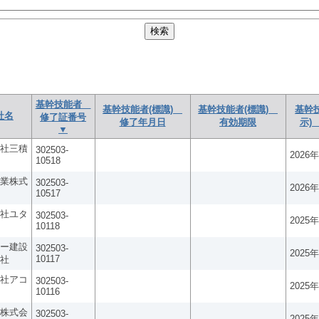
基幹技能者
基幹技能者(標識)
基幹技能者(標識)
基幹
社名
修了証番号
修了年月日
有効期限
示)
▼
社三積
302503-
2026
10518
業株式
302503-
2026
10517
社ユタ
302503-
2025
10118
ー建設
302503-
2025
10117
社
社アコ
302503-
2025
10116
株式会
302503-
2025