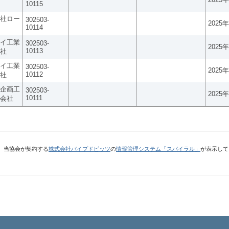
10115
社ロー
302503-
2025
10114
イ工業
302503-
2025
10113
社
イ工業
302503-
2025
10112
社
企画工
302503-
2025
10111
会社
、当協会が契約する
株式会社パイプドビッツ
の
情報管理システム「スパイラル」
が表示して