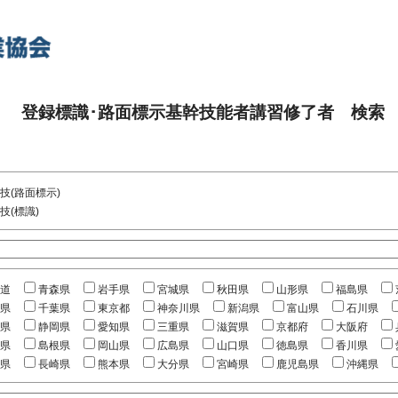
登録標識･路面標示基幹技能者講習修了者 検索
技(路面標示)
技(標識)
道
青森県
岩手県
宮城県
秋田県
山形県
福島県
県
千葉県
東京都
神奈川県
新潟県
富山県
石川県
県
静岡県
愛知県
三重県
滋賀県
京都府
大阪府
県
島根県
岡山県
広島県
山口県
徳島県
香川県
県
長崎県
熊本県
大分県
宮崎県
鹿児島県
沖縄県