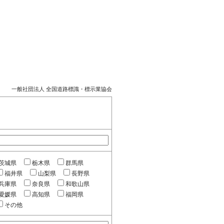
一般社団法人 全国道路標識・標示業協会
茨城県
栃木県
群馬県
福井県
山梨県
長野県
兵庫県
奈良県
和歌山県
愛媛県
高知県
福岡県
その他