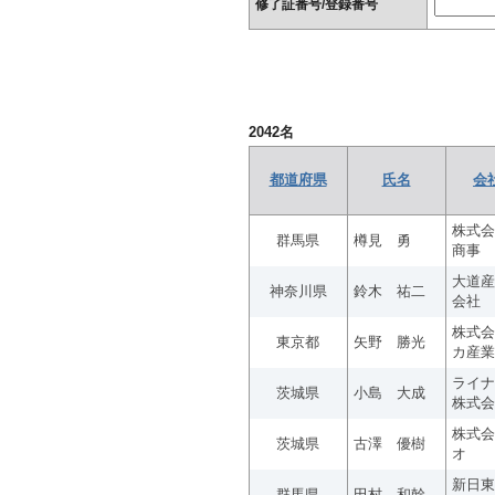
修了証番号/登録番号
2042
名
都道府県
氏名
会
株式会
群馬県
樽見 勇
商事
大道産
神奈川県
鈴木 祐二
会社
株式会
東京都
矢野 勝光
カ産業
ライナ
茨城県
小島 大成
株式会
株式会
茨城県
古澤 優樹
オ
新日東
群馬県
田村 和幹