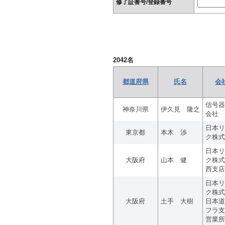
修了証番号/登録番号
2042
名
都道府県
氏名
会
信号器
神奈川県
伊久見 隆之
会社
日本リ
東京都
本木 渉
ク株式
日本リ
大阪府
山本 健
ク株式
西支店
日本リ
ク株式
大阪府
土手 大樹
日本道
フラ支
営業所