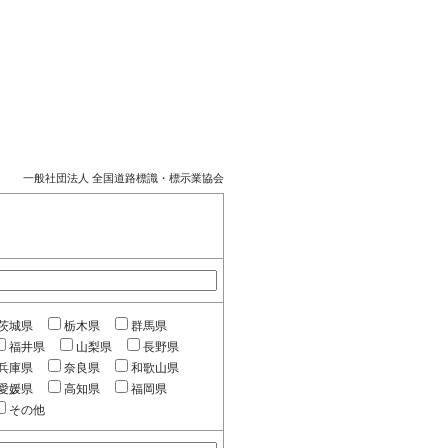
一般社団法人 全国道路標識・標示業協会
茨城県
栃木県
群馬県
福井県
山梨県
長野県
兵庫県
奈良県
和歌山県
愛媛県
高知県
福岡県
その他