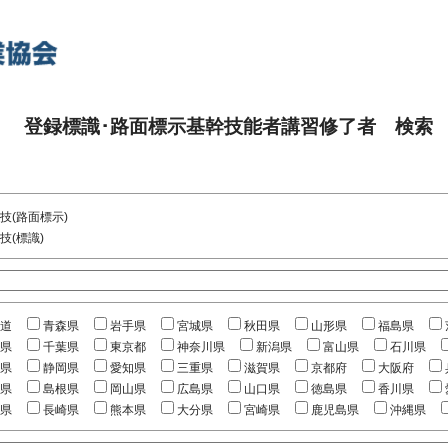
登録標識･路面標示基幹技能者講習修了者 検索
技(路面標示)
技(標識)
道
青森県
岩手県
宮城県
秋田県
山形県
福島県
県
千葉県
東京都
神奈川県
新潟県
富山県
石川県
県
静岡県
愛知県
三重県
滋賀県
京都府
大阪府
県
島根県
岡山県
広島県
山口県
徳島県
香川県
県
長崎県
熊本県
大分県
宮崎県
鹿児島県
沖縄県