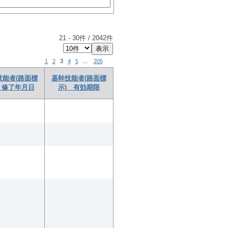
21
-
30
件 /
2042
件
1
2
3
4
5
...
205
技能者(路面標
基幹技能者(路面標
 修了年月日
示) 有効期限