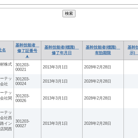
基幹技能者
基幹技能者(標識)
基幹技能者(標識)
基幹
社名
修了証番号
修了年月日
有効期限
示)
▲
材株式
301203-
2013年3月1日
2028年2月28日
00021
ーテッ
301203-
2013年3月1日
2028年2月28日
00024
会社
ーテッ
301203-
会社関
2013年3月1日
2028年2月28日
00026
ーテッ
会社西
301203-
路イン
2013年3月1日
2028年2月28日
00027
店関西