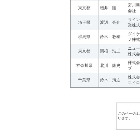
宮川興
東京都
増井 隆
会社
ライン
埼玉県
渡辺 亮介
業株式
ダイケ
群馬県
鈴木 教泰
ノ株式
ニュー
東京都
関根 浩二
株式会
株式会
神奈川県
北川 隆史
ブ
株式会
千葉県
鈴木 清之
エイロ
このページは
います。