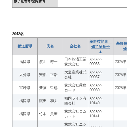
修了証番号/登録番号
2042
名
基幹技能者
基幹技
都道府県
氏名
会社名
修了証番号
修
▲
日本乾溜工業
302509-
福岡県
濱川 寿一
2025
00055
株式会社
大道産業株式
302509-
大分県
安部 正浩
2025
00057
会社
株式会社霧島
302509-
宮崎県
斉藤 哲也
2025
00060
ロード
福岡ライン有
302509-
福岡県
濵田 和夫
10140
限会社
株式会社コム
302509-
福岡県
竹本 貴宏
10141
カット
株式会社ニシ