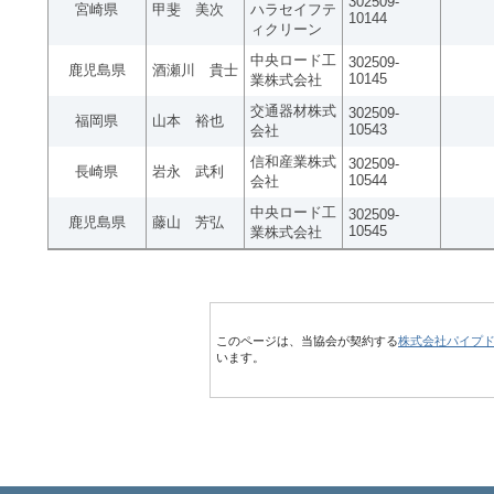
302509-
宮崎県
甲斐 美次
ハラセイフテ
10144
ィクリーン
中央ロード工
302509-
鹿児島県
酒瀬川 貴士
10145
業株式会社
交通器材株式
302509-
福岡県
山本 裕也
10543
会社
信和産業株式
302509-
長崎県
岩永 武利
10544
会社
中央ロード工
302509-
鹿児島県
藤山 芳弘
10545
業株式会社
このページは、当協会が契約する
株式会社パイプ
います。