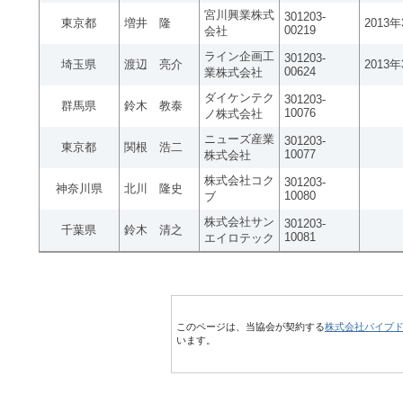
宮川興業株式
301203-
東京都
増井 隆
2013
00219
会社
ライン企画工
301203-
埼玉県
渡辺 亮介
2013
00624
業株式会社
ダイケンテク
301203-
群馬県
鈴木 教泰
10076
ノ株式会社
ニューズ産業
301203-
東京都
関根 浩二
10077
株式会社
株式会社コク
301203-
神奈川県
北川 隆史
10080
ブ
株式会社サン
301203-
千葉県
鈴木 清之
10081
エイロテック
このページは、当協会が契約する
株式会社パイプ
います。