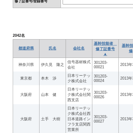
修了証番号/登録番号
2042
名
基幹技能者
基幹技
都道府県
氏名
会社名
修了証番号
修
▲
信号器材株式
301203-
神奈川県
伊久見 隆之
2013
00021
会社
日本リーテッ
301203-
東京都
本木 渉
2013
00024
ク株式会社
日本リーテッ
301203-
大阪府
山本 健
ク株式会社関
2013
00026
西支店
日本リーテッ
ク株式会社西
301203-
大阪府
土手 大樹
日本道路イン
2013
00027
フラ支店関西
営業所