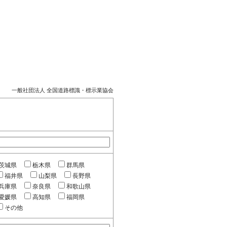
一般社団法人 全国道路標識・標示業協会
茨城県
栃木県
群馬県
福井県
山梨県
長野県
兵庫県
奈良県
和歌山県
愛媛県
高知県
福岡県
その他