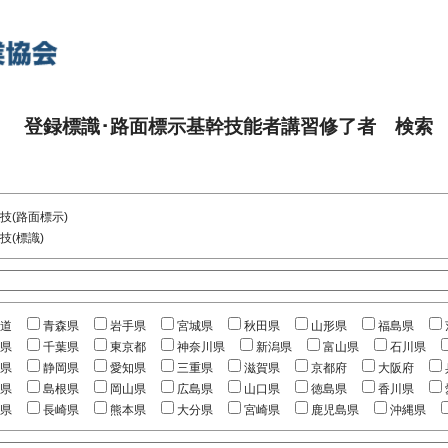
登録標識･路面標示基幹技能者講習修了者 検索
技(路面標示)
技(標識)
道
青森県
岩手県
宮城県
秋田県
山形県
福島県
県
千葉県
東京都
神奈川県
新潟県
富山県
石川県
県
静岡県
愛知県
三重県
滋賀県
京都府
大阪府
県
島根県
岡山県
広島県
山口県
徳島県
香川県
県
長崎県
熊本県
大分県
宮崎県
鹿児島県
沖縄県