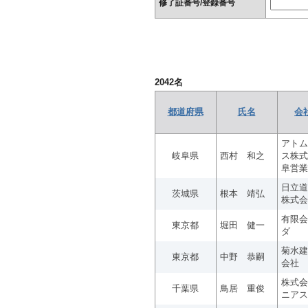
修了証番号/登録番号
2042
名
都道府県
氏名
会
アトム
岐阜県
西村 和之
ス株式
阜営業
日立道
茨城県
根本 靖弘
株式会
有限会
東京都
堀田 健一
ダ
菊水建
東京都
中野 恭嗣
会社
株式会
千葉県
鳥居 重俊
ニアス