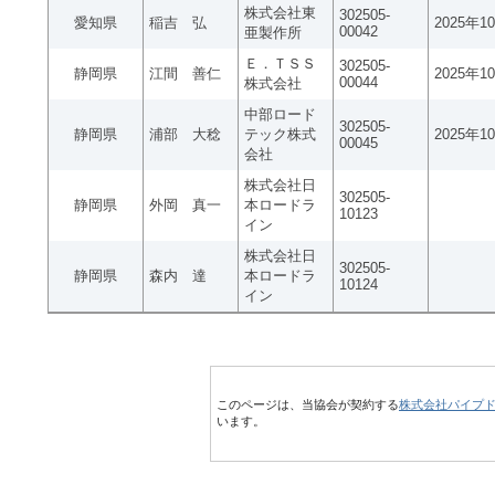
株式会社東
302505-
愛知県
稲吉 弘
2025年1
00042
亜製作所
Ｅ．ＴＳＳ
302505-
静岡県
江間 善仁
2025年1
00044
株式会社
中部ロード
302505-
静岡県
浦部 大稔
テック株式
2025年1
00045
会社
株式会社日
302505-
静岡県
外岡 真一
本ロードラ
10123
イン
株式会社日
302505-
静岡県
森内 達
本ロードラ
10124
イン
このページは、当協会が契約する
株式会社パイプ
います。