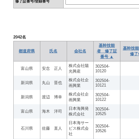
修了証番号/登録番号
2042
名
基幹技能
基幹技能
都道府県
氏名
会社名
者 修了証
修了
番号 ▲
株式会社陽
302504-
富山県
安念 正人
10120
光興産
株式会社企
302504-
新潟県
丸山 晋也
10121
画興業
株式会社企
302504-
新潟県
渡辺 博幸
10122
画興業
日本海興発
302504-
富山県
海木 洋司
10525
株式会社
日本海サー
302504-
石川県
佐藤 直人
ビス株式会
10526
社