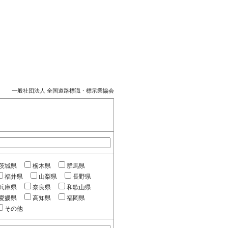
一般社団法人 全国道路標識・標示業協会
茨城県
栃木県
群馬県
福井県
山梨県
長野県
兵庫県
奈良県
和歌山県
愛媛県
高知県
福岡県
その他