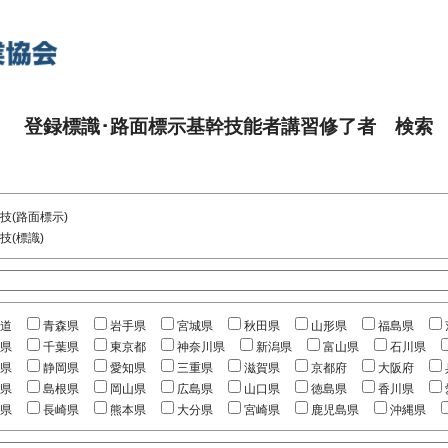
登録標識･路面標示基幹技能者講習修了者 検索
技(路面標示)
技(標識)
道
青森県
岩手県
宮城県
秋田県
山形県
福島県
県
千葉県
東京都
神奈川県
新潟県
富山県
石川県
県
静岡県
愛知県
三重県
滋賀県
京都府
大阪府
県
島根県
岡山県
広島県
山口県
徳島県
香川県
県
長崎県
熊本県
大分県
宮崎県
鹿児島県
沖縄県