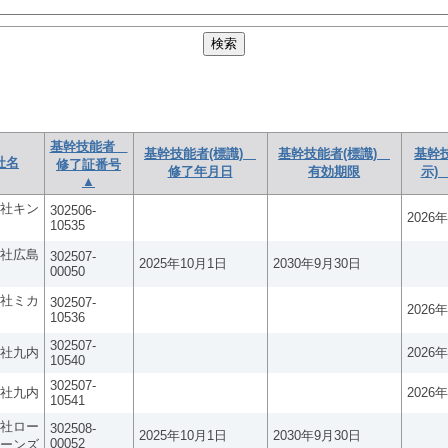
基幹技能者
基幹技能者(標識)
基幹技能者(標識)
基幹
社名
修了証番号
修了年月日
有効期限
示)
▲
社キン
302506-
2026
10535
社広島
302507-
2025年10月1日
2030年9月30日
00050
社ミカ
302507-
2026
10536
302507-
社九内
2026
10540
302507-
社九内
2026
10541
社ロー
302508-
2025年10月1日
2030年9月30日
00052
ーンズ