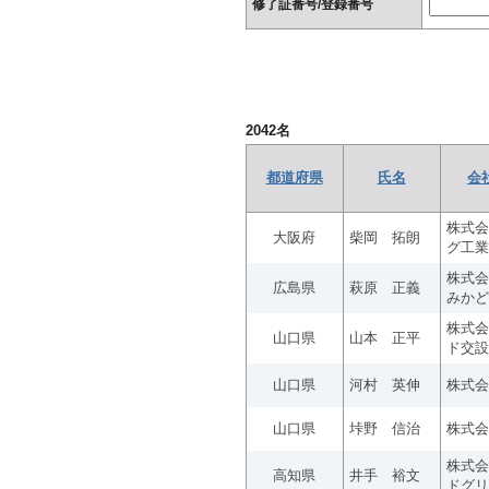
修了証番号/登録番号
2042
名
都道府県
氏名
会
株式会
大阪府
柴岡 拓朗
グ工業
株式会
広島県
萩原 正義
みかど
株式会
山口県
山本 正平
ド交設
山口県
河村 英伸
株式会
山口県
垰野 信治
株式会
株式会
高知県
井手 裕文
ドグリ