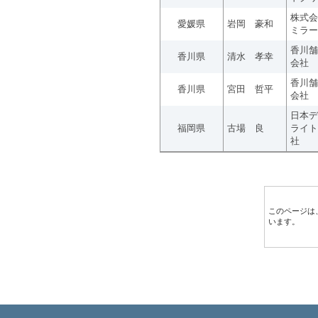
株式会
愛媛県
岩岡 豪和
ミラー
香川舗
香川県
清水 孝幸
会社
香川舗
香川県
宮田 哲平
会社
日本デ
福岡県
古場 良
ライト
社
このページは
います。