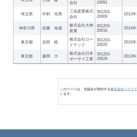
10091
会社
三栄産業株式
301203-
埼玉県
中村 光男
2013
20009
会社
株式会社大神
301203-
神奈川県
佐藤 祐成
2014
20016
産業
株式会社ロー
301203-
東京都
吉田 稔
2015
20020
ドテック
株式会社日本
301203-
東京都
森岡 大
2013
20028
ボーサイ工業
このページは、当協会が契約する
株式会社パイプ
います。