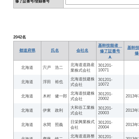
修了証番号/登録番号
2042
名
基幹技能者
基幹技
都道府県
氏名
会社名
修了証番号
修
▲
北海道道路産
301201-
北海道
宍戸 浩二
10071
業株式会社
北海道技建株
301201-
北海道
浮田 裕也
10072
式会社
北海道技建株
301201-
北海道
木村 健一郎
2013
20002
式会社
大和谷工業株
301201-
北海道
伊東 政利
2013
20003
式会社
日栄興業株式
301201-
北海道
水間 照義
2013
20004
会社
北海道道路整
301201-
北海道
齊藤 慎二
2013