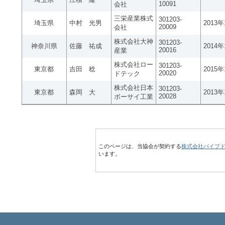
10091
会社
三栄産業株式
301203-
埼玉県
中村 光男
2013
20009
会社
株式会社大神
301203-
神奈川県
佐藤 祐成
2014
20016
産業
株式会社ロー
301203-
東京都
吉田 稔
2015
20020
ドテック
株式会社日本
301203-
東京都
森岡 大
2013
20028
ボーサイ工業
このページは、当協会が契約する
株式会社パイプ
います。