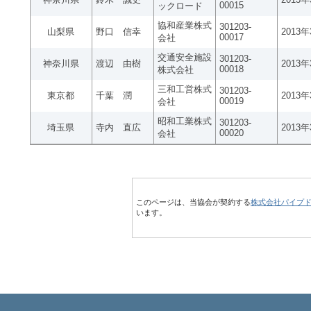
00015
ックロード
協和産業株式
301203-
山梨県
野口 信幸
2013
00017
会社
交通安全施設
301203-
神奈川県
渡辺 由樹
2013
00018
株式会社
三和工営株式
301203-
東京都
千葉 潤
2013
00019
会社
昭和工業株式
301203-
埼玉県
寺内 直広
2013
00020
会社
このページは、当協会が契約する
株式会社パイプ
います。