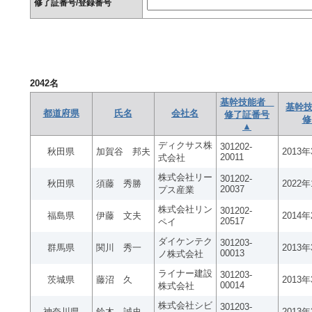
修了証番号/登録番号
2042
名
基幹技能者
基幹技
都道府県
氏名
会社名
修了証番号
修
▲
ディクサス株
301202-
秋田県
加賀谷 邦夫
2013
20011
式会社
株式会社リー
301202-
秋田県
須藤 秀勝
2022
20037
プス産業
株式会社リン
301202-
福島県
伊藤 文夫
2014
20517
ペイ
ダイケンテク
301203-
群馬県
関川 秀一
2013
00013
ノ株式会社
ライナー建設
301203-
茨城県
藤沼 久
2013
00014
株式会社
株式会社シビ
301203-
神奈川県
鈴木 誠史
2013