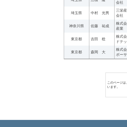
会社
三栄産
埼玉県
中村 光男
会社
株式会
神奈川県
佐藤 祐成
産業
株式会
東京都
吉田 稔
ドテッ
株式会
東京都
森岡 大
ボーサ
このページは
います。