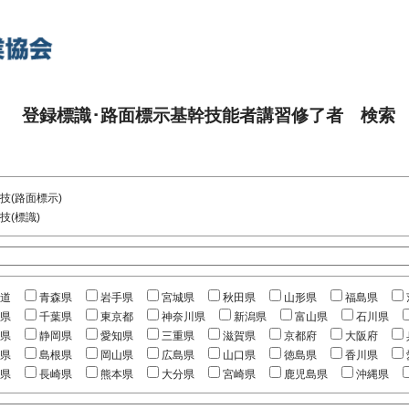
登録標識･路面標示基幹技能者講習修了者 検索
技(路面標示)
技(標識)
道
青森県
岩手県
宮城県
秋田県
山形県
福島県
県
千葉県
東京都
神奈川県
新潟県
富山県
石川県
県
静岡県
愛知県
三重県
滋賀県
京都府
大阪府
県
島根県
岡山県
広島県
山口県
徳島県
香川県
県
長崎県
熊本県
大分県
宮崎県
鹿児島県
沖縄県