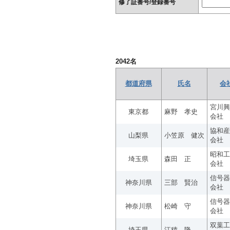
修了証番号/登録番号
2042
名
都道府県
氏名
会
宮川興
東京都
麻野 孝史
会社
協和産
山梨県
小笠原 健次
会社
昭和工
埼玉県
森田 正
会社
信号器
神奈川県
三部 賢治
会社
信号器
神奈川県
松崎 守
会社
双葉工
埼玉県
江積 隆