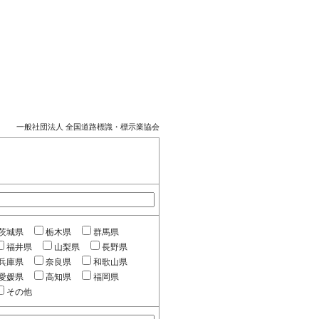
一般社団法人 全国道路標識・標示業協会
茨城県
栃木県
群馬県
福井県
山梨県
長野県
兵庫県
奈良県
和歌山県
愛媛県
高知県
福岡県
その他