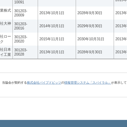
10091
業株式
301203-
2013年10月1日
2028年9月30日
2013
20009
社大神
301203-
2014年10月1日
2029年9月30日
2013
20016
社ロー
301203-
2015年11月1日
2030年10月31日
2013
20020
ク
社日本
301203-
2013年10月1日
2028年9月30日
2013
20028
イ工業
、当協会が契約する
株式会社パイプドビッツ
の
情報管理システム「スパイラル」
が表示して