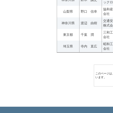
ックロ
協和産
山梨県
野口 信幸
会社
交通安
神奈川県
渡辺 由樹
株式会
三和工
東京都
千葉 潤
会社
昭和工
埼玉県
寺内 直広
会社
このページは
います。