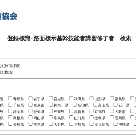
登録標識･路面標示基幹技能者講習修了者 検索
技(路面標示)
技(標識)
道
青森県
岩手県
宮城県
秋田県
山形県
福島県
県
千葉県
東京都
神奈川県
新潟県
富山県
石川県
県
静岡県
愛知県
三重県
滋賀県
京都府
大阪府
県
島根県
岡山県
広島県
山口県
徳島県
香川県
県
長崎県
熊本県
大分県
宮崎県
鹿児島県
沖縄県