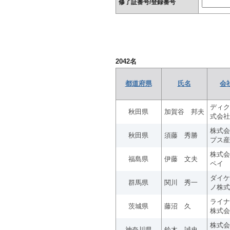
修了証番号/登録番号
2042
名
都道府県
氏名
会
ディク
秋田県
加賀谷 邦夫
式会社
株式会
秋田県
須藤 秀勝
プス産
株式会
福島県
伊藤 文夫
ペイ
ダイケ
群馬県
関川 秀一
ノ株式
ライナ
茨城県
藤沼 久
株式会
株式会
神奈川県
鈴木 誠史