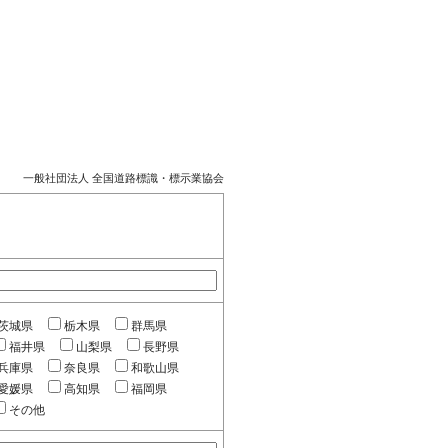
一般社団法人 全国道路標識・標示業協会
茨城県
栃木県
群馬県
福井県
山梨県
長野県
兵庫県
奈良県
和歌山県
愛媛県
高知県
福岡県
その他