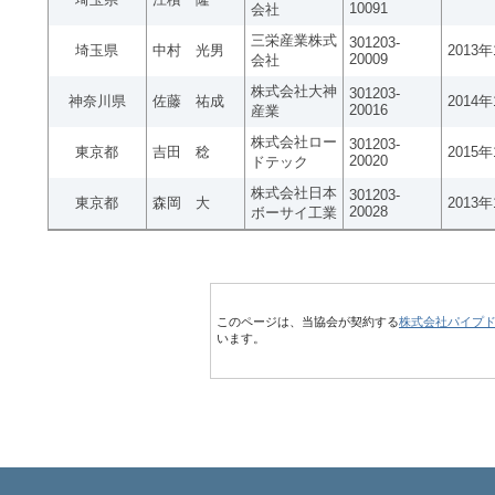
10091
会社
三栄産業株式
301203-
埼玉県
中村 光男
2013
20009
会社
株式会社大神
301203-
神奈川県
佐藤 祐成
2014
20016
産業
株式会社ロー
301203-
東京都
吉田 稔
2015
20020
ドテック
株式会社日本
301203-
東京都
森岡 大
2013
20028
ボーサイ工業
このページは、当協会が契約する
株式会社パイプ
います。