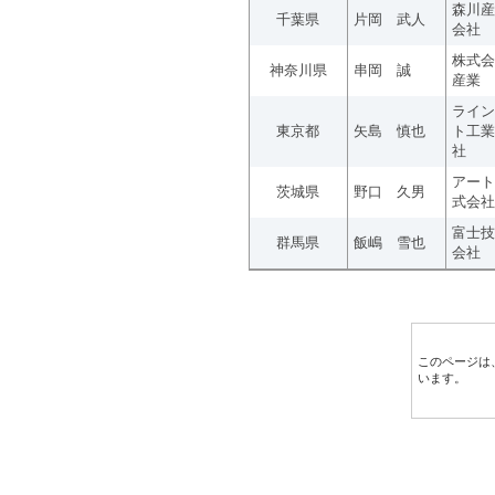
森川産
千葉県
片岡 武人
会社
株式会
神奈川県
串岡 誠
産業
ライン
東京都
矢島 慎也
ト工業
社
アート
茨城県
野口 久男
式会社
富士技
群馬県
飯嶋 雪也
会社
このページは
います。