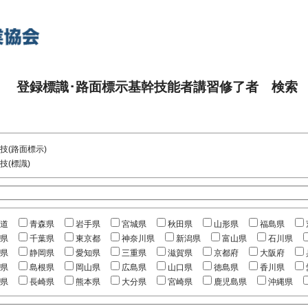
登録標識･路面標示基幹技能者講習修了者 検索
技(路面標示)
技(標識)
道
青森県
岩手県
宮城県
秋田県
山形県
福島県
県
千葉県
東京都
神奈川県
新潟県
富山県
石川県
県
静岡県
愛知県
三重県
滋賀県
京都府
大阪府
県
島根県
岡山県
広島県
山口県
徳島県
香川県
県
長崎県
熊本県
大分県
宮崎県
鹿児島県
沖縄県