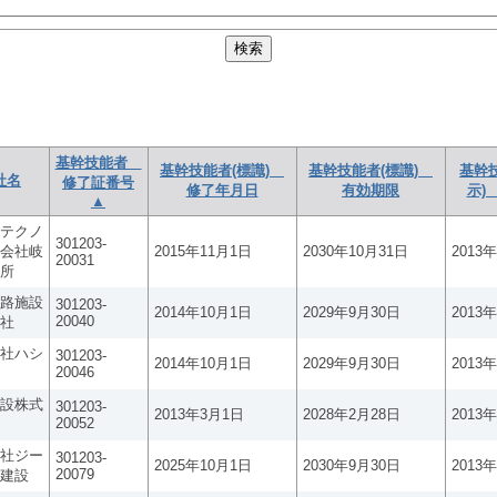
基幹技能者
基幹技能者(標識)
基幹技能者(標識)
基幹
社名
修了証番号
修了年月日
有効期限
示)
▲
テクノ
301203-
会社岐
2015年11月1日
2030年10月31日
2013
20031
所
路施設
301203-
2014年10月1日
2029年9月30日
2013
20040
社
社ハシ
301203-
2014年10月1日
2029年9月30日
2013
20046
設株式
301203-
2013年3月1日
2028年2月28日
2013
20052
社ジー
301203-
2025年10月1日
2030年9月30日
2013
20079
建設