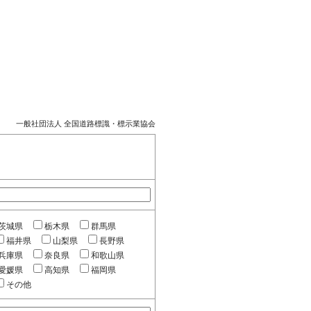
一般社団法人 全国道路標識・標示業協会
茨城県
栃木県
群馬県
福井県
山梨県
長野県
兵庫県
奈良県
和歌山県
愛媛県
高知県
福岡県
その他