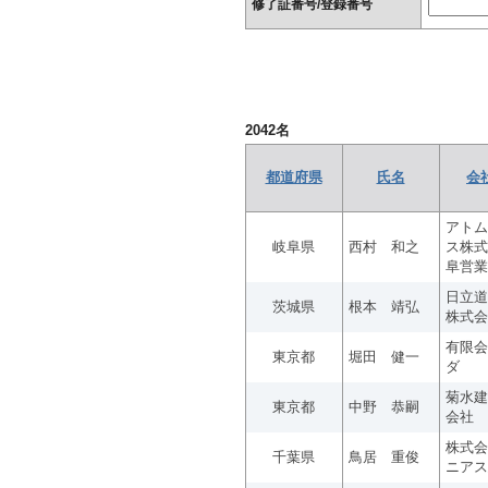
修了証番号/登録番号
2042
名
都道府県
氏名
会
アトム
岐阜県
西村 和之
ス株式
阜営業
日立道
茨城県
根本 靖弘
株式会
有限会
東京都
堀田 健一
ダ
菊水建
東京都
中野 恭嗣
会社
株式会
千葉県
鳥居 重俊
ニアス