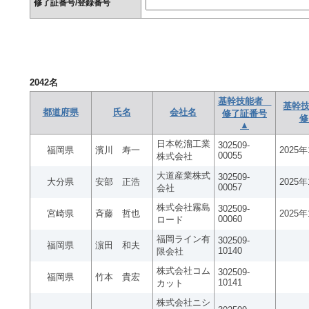
修了証番号/登録番号
2042
名
基幹技能者
基幹技
都道府県
氏名
会社名
修了証番号
修
▲
日本乾溜工業
302509-
福岡県
濱川 寿一
2025
00055
株式会社
大道産業株式
302509-
大分県
安部 正浩
2025
00057
会社
株式会社霧島
302509-
宮崎県
斉藤 哲也
2025
00060
ロード
福岡ライン有
302509-
福岡県
濵田 和夫
10140
限会社
株式会社コム
302509-
福岡県
竹本 貴宏
10141
カット
株式会社ニシ