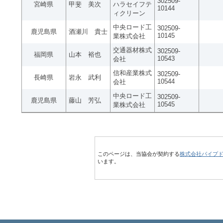
302509-
宮崎県
甲斐 美次
ハラセイフテ
10144
ィクリーン
中央ロード工
302509-
鹿児島県
酒瀬川 貴士
10145
業株式会社
交通器材株式
302509-
福岡県
山本 裕也
10543
会社
信和産業株式
302509-
長崎県
岩永 武利
10544
会社
中央ロード工
302509-
鹿児島県
藤山 芳弘
10545
業株式会社
このページは、当協会が契約する
株式会社パイプ
います。