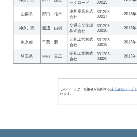
00015
ックロード
協和産業株式
301203-
山梨県
野口 信幸
2013
00017
会社
交通安全施設
301203-
神奈川県
渡辺 由樹
2013
00018
株式会社
三和工営株式
301203-
東京都
千葉 潤
2013
00019
会社
昭和工業株式
301203-
埼玉県
寺内 直広
2013
00020
会社
このページは、当協会が契約する
株式会社パイプ
います。