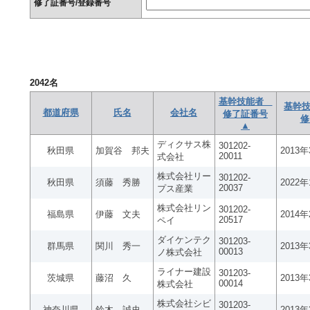
修了証番号/登録番号
2042
名
基幹技能者
基幹技
都道府県
氏名
会社名
修了証番号
修
▲
ディクサス株
301202-
秋田県
加賀谷 邦夫
2013
20011
式会社
株式会社リー
301202-
秋田県
須藤 秀勝
2022
20037
プス産業
株式会社リン
301202-
福島県
伊藤 文夫
2014
20517
ペイ
ダイケンテク
301203-
群馬県
関川 秀一
2013
00013
ノ株式会社
ライナー建設
301203-
茨城県
藤沼 久
2013
00014
株式会社
株式会社シビ
301203-
神奈川県
鈴木 誠史
2013