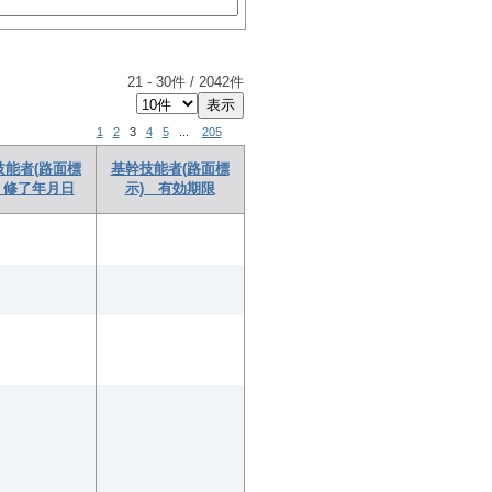
21
-
30
件 /
2042
件
1
2
3
4
5
...
205
技能者(路面標
基幹技能者(路面標
 修了年月日
示) 有効期限