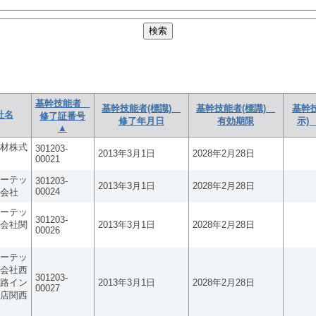
基幹技能者
基幹技能者(標識)
基幹技能者(標識)
基幹
社名
修了証番号
修了年月日
有効期限
示)
▲
材株式
301203-
2013年3月1日
2028年2月28日
00021
ーテッ
301203-
2013年3月1日
2028年2月28日
00024
会社
ーテッ
301203-
会社関
2013年3月1日
2028年2月28日
00026
ーテッ
会社西
301203-
路イン
2013年3月1日
2028年2月28日
00027
店関西