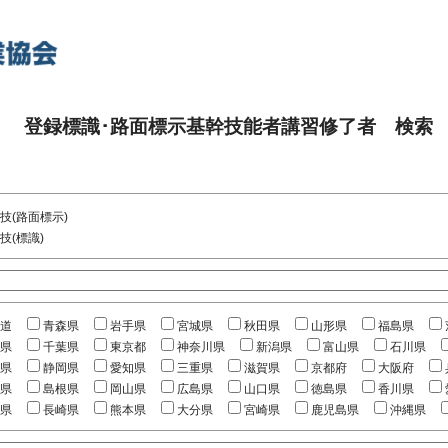
登録標識･路面標示基幹技能者講習修了者 検索
技(路面標示)
技(標識)
道
青森県
岩手県
宮城県
秋田県
山形県
福島県
県
千葉県
東京都
神奈川県
新潟県
富山県
石川県
県
静岡県
愛知県
三重県
滋賀県
京都府
大阪府
県
島根県
岡山県
広島県
山口県
徳島県
香川県
県
長崎県
熊本県
大分県
宮崎県
鹿児島県
沖縄県