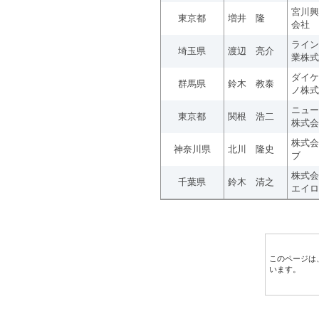
宮川興
東京都
増井 隆
会社
ライン
埼玉県
渡辺 亮介
業株式
ダイケ
群馬県
鈴木 教泰
ノ株式
ニュー
東京都
関根 浩二
株式会
株式会
神奈川県
北川 隆史
ブ
株式会
千葉県
鈴木 清之
エイロ
このページは
います。