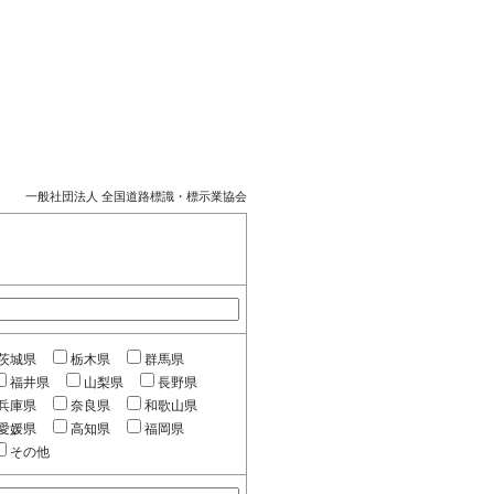
一般社団法人 全国道路標識・標示業協会
茨城県
栃木県
群馬県
福井県
山梨県
長野県
兵庫県
奈良県
和歌山県
愛媛県
高知県
福岡県
その他