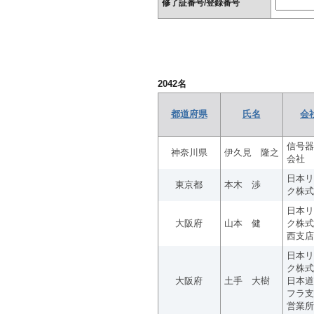
修了証番号/登録番号
2042
名
都道府県
氏名
会
信号器
神奈川県
伊久見 隆之
会社
日本リ
東京都
本木 渉
ク株式
日本リ
大阪府
山本 健
ク株式
西支店
日本リ
ク株式
大阪府
土手 大樹
日本道
フラ支
営業所