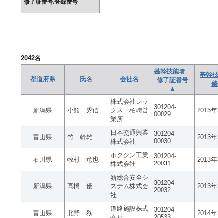
修了証番号/登録番号
2042
名
基幹技能者
基幹技
都道府県
氏名
会社名
修了証番号
修
▲
株式会社レッ
301204-
新潟県
小熊 秀信
クス 柏崎営
2013
00029
業所
日本交通興業
301204-
富山県
竹 幹雄
2013
00030
株式会社
ホクシン工業
301204-
石川県
牧村 竜也
2013
20031
株式会社
新総合安全シ
301204-
新潟県
高橋 優
ステム株式会
2013
20032
社
道路施設株式
301204-
富山県
北野 務
2014
20533
会社