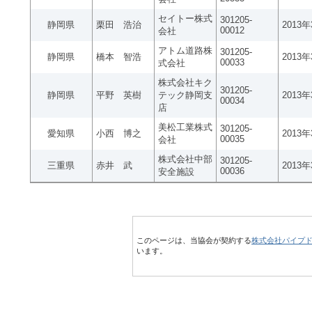
セイトー株式
301205-
静岡県
栗田 浩治
2013
00012
会社
アトム道路株
301205-
静岡県
橋本 智浩
2013
00033
式会社
株式会社キク
301205-
静岡県
平野 英樹
テック静岡支
2013
00034
店
美松工業株式
301205-
愛知県
小西 博之
2013
00035
会社
株式会社中部
301205-
三重県
赤井 武
2013
00036
安全施設
このページは、当協会が契約する
株式会社パイプ
います。