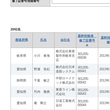
修了証番号/登録番号
2042
名
基幹技能者
基幹技
都道府県
氏名
会社名
修了証番号
修
▲
株式会社東亜
301205-
岐阜県
小川 春海
製作所岐阜支
2013
00038
店
株式会社日本
301205-
愛知県
野瀬 良紀
2013
00041
道路システム
中部ロードテ
301205-
静岡県
千葉 敏之
2013
00042
ック株式会社
東亜ライン株
301205-
愛知県
竹内 雅典
2013
00043
式会社
日道工業株式
301205-
愛知県
庵 剛士
2013
00044
会社