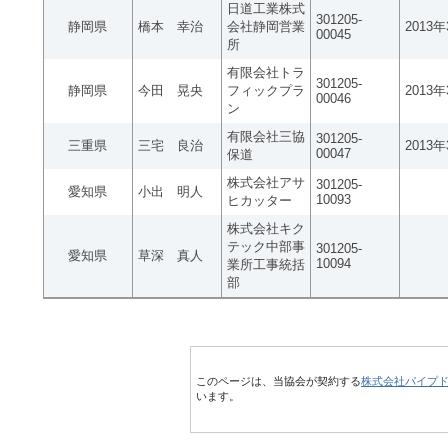
日道工業株式
301205-
静岡県
橋本 幸治
会社静岡営業
2013
00045
所
有限会社トラ
301205-
静岡県
今田 晃央
フィックプラ
2013
00046
ン
有限会社三協
301205-
三重県
三宅 良治
2013
00047
保道
株式会社アサ
301205-
愛知県
小出 明人
10093
ヒカッター
株式会社キク
テック中部事
301205-
愛知県
草深 真人
10094
業所工事統括
部
このページは、当協会が契約する
株式会社パイプ
います。