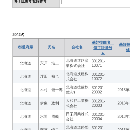
修了証番号/登録番号
2042
名
基幹技能者
基幹技
都道府県
氏名
会社名
修了証番号
修
▲
北海道道路産
301201-
北海道
宍戸 浩二
10071
業株式会社
北海道技建株
301201-
北海道
浮田 裕也
10072
式会社
北海道技建株
301201-
北海道
木村 健一郎
2013
20002
式会社
大和谷工業株
301201-
北海道
伊東 政利
2013
20003
式会社
日栄興業株式
301201-
北海道
水間 照義
2013
20004
会社
北海道道路整
301201-
北海道
齊藤 慎二
2013