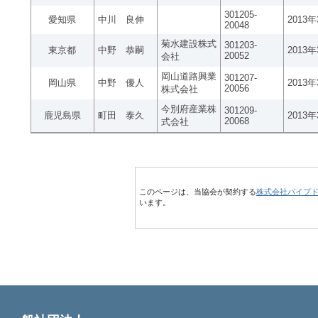
301205-
愛知県
中川 良伸
2013
20048
菊水建設株式
301203-
東京都
中野 恭嗣
2013
20052
会社
岡山道路興業
301207-
岡山県
中野 優人
2013
20056
株式会社
今別府産業株
301209-
鹿児島県
町田 泰久
2013
20068
式会社
このページは、当協会が契約する
株式会社パイプ
います。