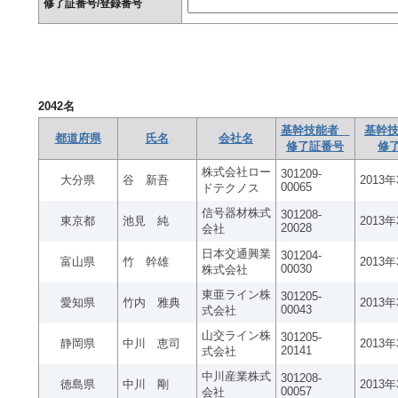
修了証番号/登録番号
2042
名
基幹技能者
基幹技
都道府県
氏名
会社名
修了証番号
修
株式会社ロー
301209-
大分県
谷 新吾
2013
00065
ドテクノス
信号器材株式
301208-
東京都
池見 純
2013
20028
会社
日本交通興業
301204-
富山県
竹 幹雄
2013
00030
株式会社
東亜ライン株
301205-
愛知県
竹内 雅典
2013
00043
式会社
山交ライン株
301205-
静岡県
中川 恵司
2013
20141
式会社
中川産業株式
301208-
徳島県
中川 剛
2013
00057
会社