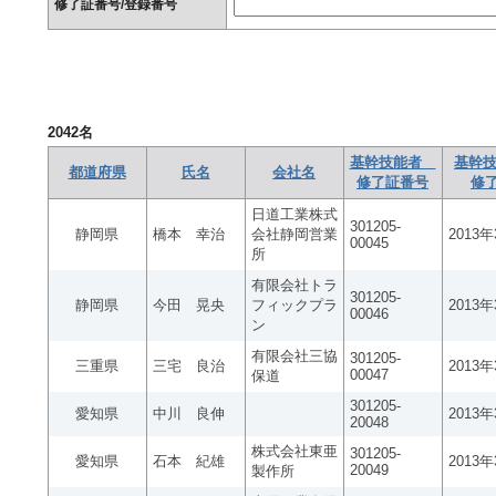
修了証番号/登録番号
2042
名
基幹技能者
基幹技
都道府県
氏名
会社名
修了証番号
修
日道工業株式
301205-
静岡県
橋本 幸治
会社静岡営業
2013
00045
所
有限会社トラ
301205-
静岡県
今田 晃央
フィックプラ
2013
00046
ン
有限会社三協
301205-
三重県
三宅 良治
2013
00047
保道
301205-
愛知県
中川 良伸
2013
20048
株式会社東亜
301205-
愛知県
石本 紀雄
2013
20049
製作所