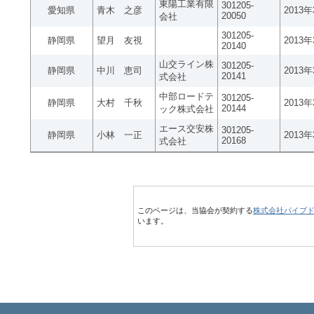
東陽工業有限
301205-
愛知県
青木 之彦
2013
20050
会社
301205-
静岡県
望月 友視
2013
20140
山交ライン株
301205-
静岡県
中川 恵司
2013
20141
式会社
中部ロードテ
301205-
静岡県
大村 千秋
2013
20144
ック株式会社
エース交安株
301205-
静岡県
小林 一正
2013
20168
式会社
このページは、当協会が契約する
株式会社パイプ
います。