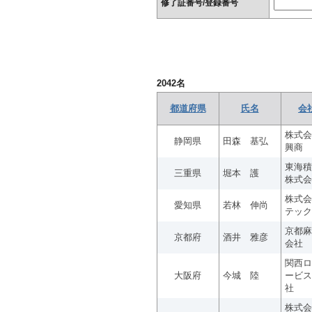
修了証番号/登録番号
2042
名
都道府県
氏名
会
株式会
静岡県
田森 基弘
興商
東海積
三重県
堀本 護
株式会
株式会
愛知県
若林 伸尚
テック
京都麻
京都府
酒井 雅彦
会社
関西ロ
大阪府
今城 陸
ービス
社
株式会