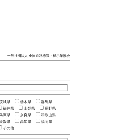
一般社団法人 全国道路標識・標示業協会
茨城県
栃木県
群馬県
福井県
山梨県
長野県
兵庫県
奈良県
和歌山県
愛媛県
高知県
福岡県
その他