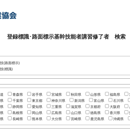
登録標識･路面標示基幹技能者講習修了者 検索
技(路面標示)
技(標識)
道
青森県
岩手県
宮城県
秋田県
山形県
福島県
県
千葉県
東京都
神奈川県
新潟県
富山県
石川県
県
静岡県
愛知県
三重県
滋賀県
京都府
大阪府
県
島根県
岡山県
広島県
山口県
徳島県
香川県
県
長崎県
熊本県
大分県
宮崎県
鹿児島県
沖縄県