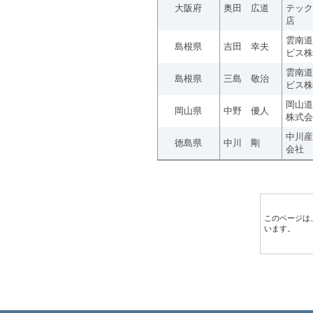
大阪府
奥田 広道
テック
店
雲南道
島根県
吉田 幸夫
ビス株
雲南道
島根県
三島 敬治
ビス株
岡山道
岡山県
中野 優人
株式会
中川産
徳島県
中川 剛
会社
このページは
います。