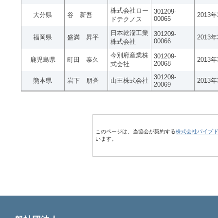
株式会社ロー
301209-
大分県
谷 新吾
2013
00065
ドテクノス
日本乾溜工業
301209-
福岡県
盛満 昇平
2013
00066
株式会社
今別府産業株
301209-
鹿児島県
町田 泰久
2013
20068
式会社
301209-
熊本県
岩下 朋誉
山王株式会社
2013
20069
このページは、当協会が契約する
株式会社パイプ
います。