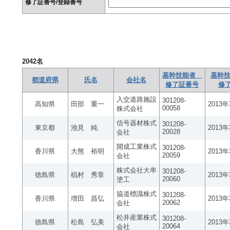
修了証番号/登録番号
2042
名
基幹技能者
基幹技
都道府県
氏名
会社名
修了証番号
修
入交道路施設
301208-
高知県
田部 重一
2013
00058
株式会社
信号器材株式
301208-
東京都
池見 純
2013
20028
会社
開成工業株式
301208-
香川県
大熊 裕明
2013
20059
会社
株式会社大串
301208-
徳島県
椙村 秀章
2013
20060
塗工
協道標識株式
301208-
香川県
増田 昌弘
2013
20062
会社
松井産業株式
301208-
徳島県
松島 弘美
2013
20064
会社