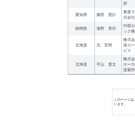
所
東亜ラ
愛知県
服部 憲計
式会社
中部ロ
静岡県
海野 景司
ック株
株式会
北海道
北 宏明
道ロー
ビス
株式会
北海道
平山 貴文
ホーロ
道製作
このページは
います。