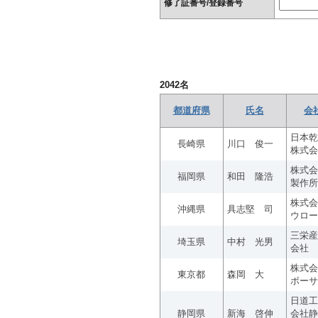
修了証番号/登録番号
2042
名
都道府県
氏名
会
日本乾
長崎県
川口 俊一
株式会
株式会
福岡県
和田 隆浩
製作所
株式会
沖縄県
具志堅 司
ウロー
三栄産
埼玉県
中村 光男
会社
株式会
東京都
森岡 大
ボーサ
日道工
静岡県
新海 啓伸
会社静