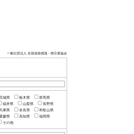
一般社団法人 全国道路標識・標示業協会
茨城県
栃木県
群馬県
福井県
山梨県
長野県
兵庫県
奈良県
和歌山県
愛媛県
高知県
福岡県
その他