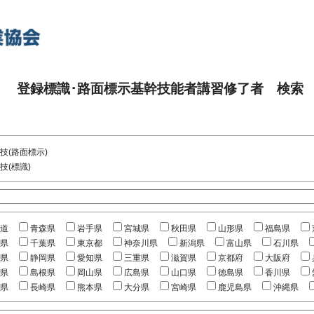
登録標識･路面標示基幹技能者講習修了者 検索
技(路面標示)
技(標識)
道
青森県
岩手県
宮城県
秋田県
山形県
福島県
県
千葉県
東京都
神奈川県
新潟県
富山県
石川県
県
静岡県
愛知県
三重県
滋賀県
京都府
大阪府
県
島根県
岡山県
広島県
山口県
徳島県
香川県
県
長崎県
熊本県
大分県
宮崎県
鹿児島県
沖縄県