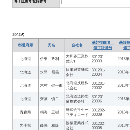
修了証番号/登録番号
2042
名
基幹技能者
基幹技
都道府県
氏名
会社名
修了証番号
修
大和谷工業株
301201-
北海道
伊東 政利
2013
20003
式会社
日栄興業株式
301201-
北海道
水間 照義
2013
20004
会社
北海道技建株
301201-
北海道
木村 健一郎
2013
20002
式会社
北海道道路整
301201-
北海道
齊藤 慎二
2013
20006
備株式会社
株式会社セー
301202-
青森県
鳴海 正樹
2013
00009
フティロード
協積産業株式
301202-
岩手県
藤澤 和隆
2013
00008
会社