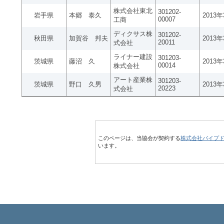
株式会社東北
301202-
岩手県
本郷 泰久
2013
00007
工商
ディクサス株
301202-
秋田県
加賀谷 邦夫
2013
20011
式会社
ライナー建設
301203-
茨城県
藤沼 久
2013
00014
株式会社
アート産業株
301203-
茨城県
野口 久男
2013
20223
式会社
このページは、当協会が契約する
株式会社パイプ
います。