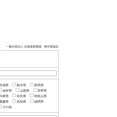
一般社団法人 全国道路標識・標示業協会
茨城県
栃木県
群馬県
福井県
山梨県
長野県
兵庫県
奈良県
和歌山県
愛媛県
高知県
福岡県
その他