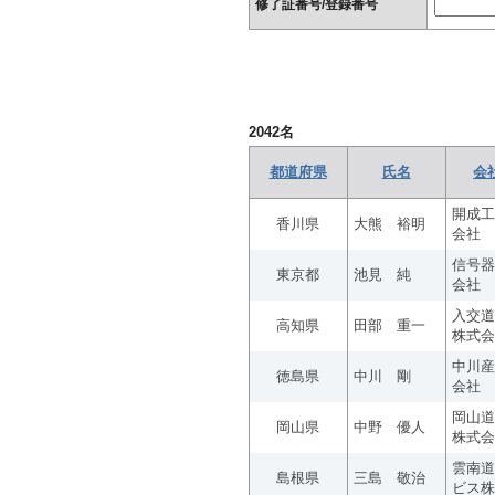
修了証番号/登録番号
2042
名
都道府県
氏名
会
開成工
香川県
大熊 裕明
会社
信号器
東京都
池見 純
会社
入交道
高知県
田部 重一
株式会
中川産
徳島県
中川 剛
会社
岡山道
岡山県
中野 優人
株式会
雲南道
島根県
三島 敬治
ビス株