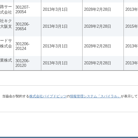
路サー
301207-
2013年3月1日
2028年2月28日
2013
20054
式会社
社キク
301206-
大阪支
2013年3月1日
2028年2月28日
2015
20654
ードサ
301206-
株式会
2013年3月1日
2028年2月28日
2013
20124
業株式
301206-
2013年3月1日
2028年2月28日
2013
20120
、当協会が契約する
株式会社パイプドビッツ
の
情報管理システム「スパイラル」
が表示して