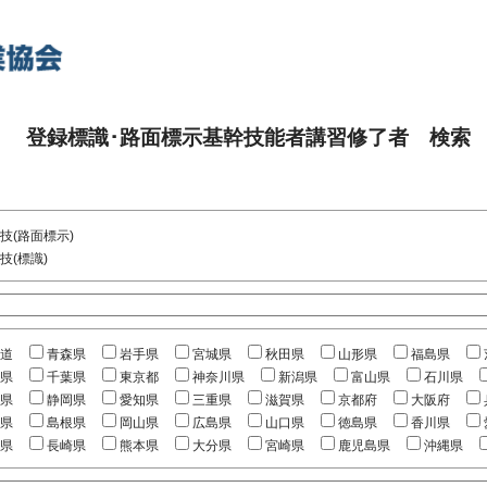
登録標識･路面標示基幹技能者講習修了者 検索
技(路面標示)
技(標識)
道
青森県
岩手県
宮城県
秋田県
山形県
福島県
県
千葉県
東京都
神奈川県
新潟県
富山県
石川県
県
静岡県
愛知県
三重県
滋賀県
京都府
大阪府
県
島根県
岡山県
広島県
山口県
徳島県
香川県
県
長崎県
熊本県
大分県
宮崎県
鹿児島県
沖縄県