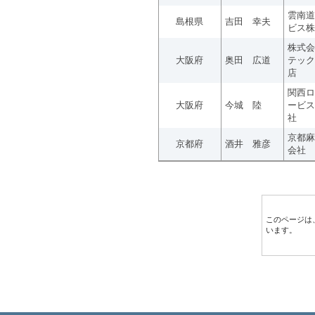
雲南道
島根県
吉田 幸夫
ビス株
株式会
大阪府
奥田 広道
テック
店
関西ロ
大阪府
今城 陸
ービス
社
京都麻
京都府
酒井 雅彦
会社
このページは
います。