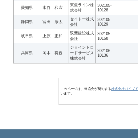
東亜ライン株
302105-
愛知県
水谷 和宏
10128
式会社
セイトー株式
302105-
静岡県
富田 康太
10129
会社
双葉建設株式
302105-
岐阜県
上原 正和
10158
会社
ジョイントロ
302106-
兵庫県
岡本 将親
ードサービス
10136
株式会社
このページは、当協会が契約する
株式会社パイプ
います。