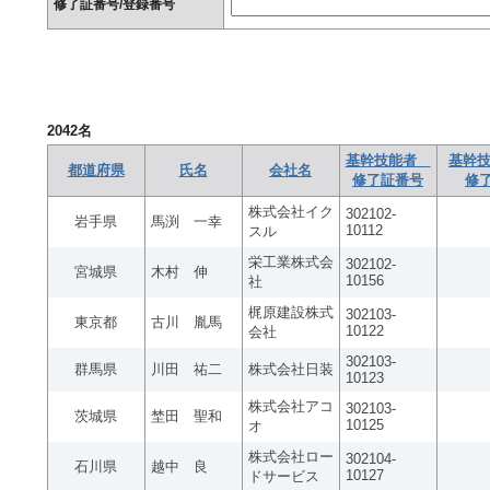
修了証番号/登録番号
2042
名
基幹技能者
基幹技
都道府県
氏名
会社名
修了証番号
修
株式会社イク
302102-
岩手県
馬渕 一幸
10112
スル
栄工業株式会
302102-
宮城県
木村 伸
10156
社
梶原建設株式
302103-
東京都
古川 胤馬
10122
会社
302103-
群馬県
川田 祐二
株式会社日装
10123
株式会社アコ
302103-
茨城県
埜田 聖和
10125
オ
株式会社ロー
302104-
石川県
越中 良
10127
ドサービス