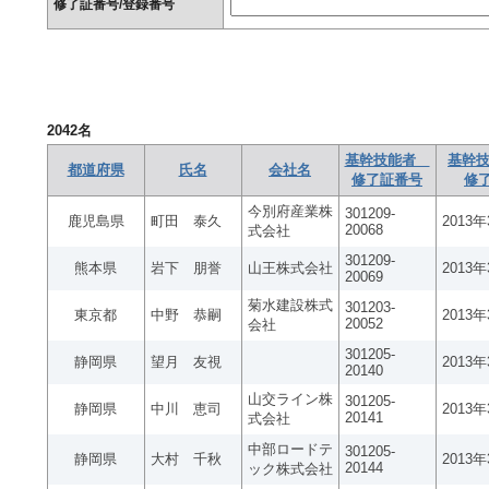
修了証番号/登録番号
2042
名
基幹技能者
基幹技
都道府県
氏名
会社名
修了証番号
修
今別府産業株
301209-
鹿児島県
町田 泰久
2013
20068
式会社
301209-
熊本県
岩下 朋誉
山王株式会社
2013
20069
菊水建設株式
301203-
東京都
中野 恭嗣
2013
20052
会社
301205-
静岡県
望月 友視
2013
20140
山交ライン株
301205-
静岡県
中川 恵司
2013
20141
式会社
中部ロードテ
301205-
静岡県
大村 千秋
2013
20144
ック株式会社