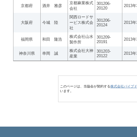
京都麻業株式
301206-
京都府
酒井 雅彦
2013
20120
会社
関西ロードサ
301206-
大阪府
今城 陸
ービス株式会
2013
20124
社
株式会社山水
301209-
福岡県
和田 隆浩
2013
20191
製作所
株式会社大神
301203-
神奈川県
串岡 誠
2013
20122
産業
このページは、当協会が契約する
株式会社パイプ
います。